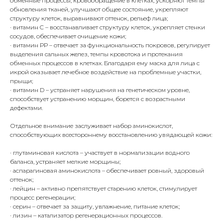
обменные процессы, кровообращение в клетках, ускоряют темпы
обновления тканей, улучшают общее состояние, укрепляют
структуру клеток, выравнивают оттенок, рельеф лица;
· витамин C – восстанавливает структуру клеток, укрепляет стенки
сосудов, обеспечивает очищение кожи;
· витамин РР – отвечает за функциональность покровов, регулирует
выделения сальных желез, темпы кровотока и протекания
обменных процессов в клетках. Благодаря ему маска для лица с
икрой оказывает лечебное воздействие на проблемные участки,
прыщи;
· витамин D – устраняет нарушения на генетическом уровне,
способствует устранению морщин, борется с возрастными
дефектами.
Отдельное внимание заслуживает набор аминокислот,
способствующих всестороннему восстановлению увядающей кожи:
· глутаминовая кислота – участвует в нормализации водного
баланса, устраняет мелкие морщины;
· аспарагиновая аминокислота – обеспечивает ровный, здоровый
оттенок;
· лейцин – активно препятствует старению клеток, стимулирует
процесс регенерации;
· серин – отвечает за защиту, увлажнение, питание клеток;
· лизин – катализатор регенерационных процессов.