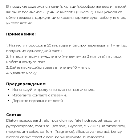
В продукте содержится калий, кальций, фосфор, железо и натрий,
жирные полиненасыщенные кислоты (Омега-3). Они ускоряют
обмен веществ, циркуляцию крови, нормализуют работу клеток,
укрепляют их.
Применение:
1. Развести порошок в 50 мл. воды и быстро перемешать (1 мин) до
получения однородной пасты.
2. Нанесите пасту немедленно (менее чем за 3 минуты) на лицо,
избегая контура глаз.
3. Дайте маске действовать в течение 10 минут.
4. Удалите маску.
Предупреждение:
Используйте продукт только по назначению.
Избегайте контакта с глазами.
Держите подальше от детей.
Состав
:
Diatomacaous earth, algin, calcium sulfate hydrate, tetrasodium
pyrophosphate, maris sal (sea salt), Glycerin, ci 77007 (ultramarines),
magnesium oxide, parfum (fragrance), silica, caviar extract, benzyl
alcohol, dehydroacetic acid, benyl salicylate, butylphenyl